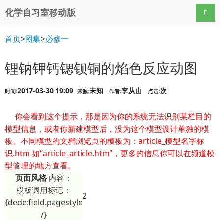
化学自习室移动版
导航
首页
>
图集
>
必修一
锂钠钾钙锶钡铜的焰色反应动图
2017-03-30 19:09
未知
李从山
次
时间:
来源:
作者:
点击:
你会看到这个提示，那是因为你的系统无法识别某栏目的
模型信息，或者你新建模型后，没为这个模型设计单独的模
板。不同模型的文档浏览页的模板为：article_模型名字标
识.htm 如“article_article.htm”，更多的信息你可以在频道模
型管理的地方查看。
页面风格
内容：
模板调用标记：
2
{dede:field.pagestyle
/}