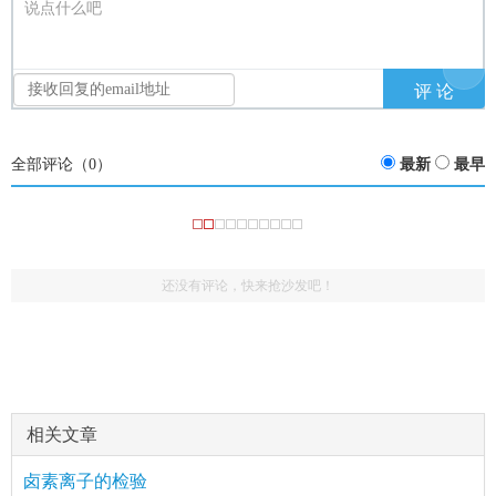
说点什么吧
全部评论（
0
）
最新
最早
还没有评论，快来抢沙发吧！
：很
(1487374084)
评论
href="/plus/view.php?aid=14064">卤素离子的检验
好，很全面
相关文章
卤素离子的检验