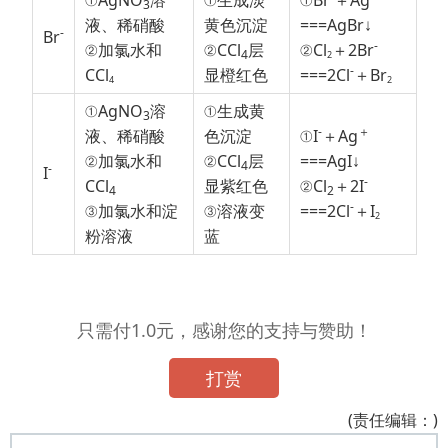
①AgNO
溶
①生成淡
①Br
＋Ag
3
液、稀硝酸
黄色沉淀
===AgBr↓
-
Br
-
②加氯水和
②CCl
层
②Cl
＋2Br
4
2
-
CCl
显橙红色
===2Cl
＋Br
4
2
①AgNO
溶
①生成黄
3
-
＋
液、稀硝酸
色沉淀
①I
＋Ag
②加氯水和
②CCl
层
===AgI↓
4
-
I
-
CCl
显紫红色
②Cl
＋2I
4
2
-
③加氯水和淀
③溶液变
===2Cl
＋I
2
粉溶液
蓝
只需付1.0元，感谢您的支持与赞助！
打赏
(责任编辑：)