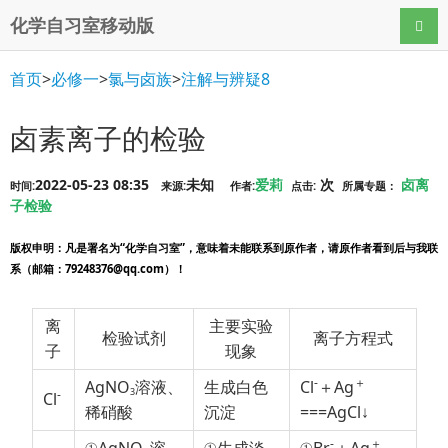
化学自习室移动版
导航
首页
>
必修一
>
氯与卤族
>
注解与辨疑8
卤素离子的检验
2022-05-23 08:35
未知
爱莉
次
卤离
时间:
来源:
作者:
点击:
所属专题：
子检验
版权申明
：凡是署名为“化学自习室”，意味着未能联系到原作者，请原作者看到后与我联
系（邮箱：79248376@qq.com）！
离
主要实验
检验试剂
离子方程式
子
现象
-
＋
AgNO
溶液、
生成白色
Cl
＋Ag
3
-
Cl
稀硝酸
沉淀
===AgCl↓
-
＋