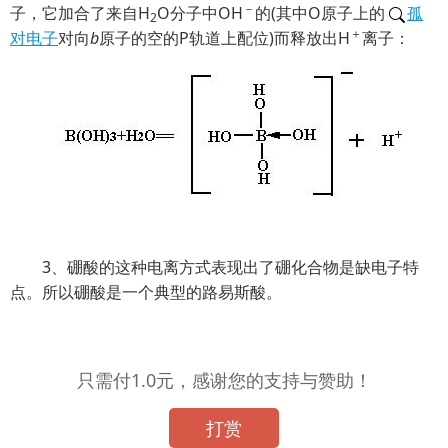
－
子，它加合了来自H
O分子中OH
的(其中O原子上的
孤
2
＋
对电子
对向
b
原子的空的P轨道上配位)而释放出H
离子：
3、硼酸的这种电离方式表现出了硼化合物是缺电子特
点。所以硼酸是一个典型的路易斯酸。
只需付1.0元，感谢您的支持与赞助！
打赏