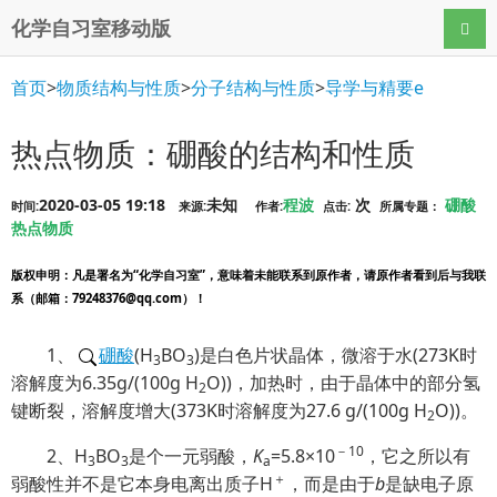
化学自习室移动版
导航
首页
>
物质结构与性质
>
分子结构与性质
>
导学与精要e
热点物质：硼酸的结构和性质
2020-03-05 19:18
未知
程波
次
硼酸
时间:
来源:
作者:
点击:
所属专题：
热点物质
版权申明
：凡是署名为“化学自习室”，意味着未能联系到原作者，请原作者看到后与我联
系（邮箱：79248376@qq.com）！
1、
硼酸
(H
BO
)是白色片状晶体，微溶于水(273K时
3
3
溶解度为6.35g/(100g H
O))，加热时，由于晶体中的部分氢
2
键断裂，溶解度增大(373K时溶解度为27.6 g/(100g H
O))。
2
－10
2、H
BO
是个一元弱酸，
K
=5.8×10
，它之所以有
3
3
a
＋
弱酸性并不是它本身电离出质子H
，而是由于
b
是缺电子原