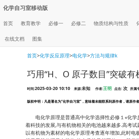
化学自习室移动版
首页
教育教学
必修一
必修二
物质结构与性质
在线文档
图集
首页
>
化学反应原理
>
电化学
>
方法与规律k
巧用“H、O 原子数目”突破
2025-03-20 10:10
未知
王明
次
时间:
来源:
作者:
点击:
所属
版权申明
：凡是署名为“化学自习室”，意味着未能联系到原作者，请原作者看到
电化学原理是普通高中化学选择性必修１«化学
着科技的发展,与有机物相关的电池越来越多.高考
以有机物为素材的电化学原理考查逐年增加,此时电