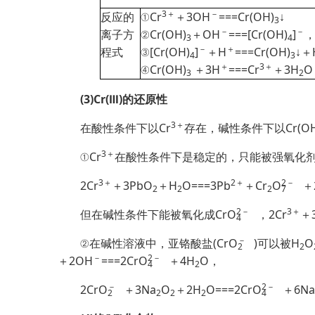
3＋
－
反应的
①Cr
＋3OH
===Cr(OH)
↓
3
－
－
离子方
②Cr(OH)
＋OH
===[Cr(OH)
]
，
3
4
－
＋
程式
③[Cr(OH)
]
＋H
===Cr(OH)
↓＋
4
3
＋
3＋
④Cr(OH)
＋3H
===Cr
＋3H
O
3
2
(3)Cr(Ⅲ)的还原性
3＋
在酸性条件下以Cr
存在，碱性条件下以Cr(OH
3＋
①Cr
在酸性条件下是稳定的，只能被强氧化
3＋
2＋
2
－
2Cr
＋3PbO
＋H
O===3Pb
＋Cr
O
＋
2
2
2
7
2
－
3＋
但在碱性条件下能被氧化成Cr
O
，2Cr
＋
4
－
②在碱性溶液中，亚铬酸盐(Cr
O
)可以被H
O
2
2
－
2
－
＋2OH
===2Cr
O
＋4H
O，
4
2
－
2
－
2Cr
O
＋3Na
O
＋2H
O===2Cr
O
＋6Na
2
2
2
2
4