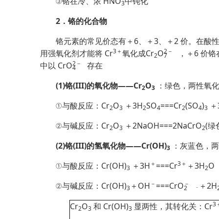
③铬在冷、浓 HNO
中钝化
3
2．铬的化合物
铬元素的常见价态有＋6、＋3、＋2 价。在酸性
3＋
2
－
用强氧化剂才能将 Cr
氧化成Cr
O
，＋6 价铬
2
7
2
－
中以 Cr
O
存在
4
(1)铬(III)的氧化物——Cr
O
：绿色，两性氧化
2
3
①与酸反应：Cr
O
＋3H
SO
===Cr
(SO
)
＋
2
3
2
4
2
4
3
②与碱反应：Cr
O
＋2NaOH===2NaCrO
(绿
2
3
2
(2)铬(III)的氢氧化物——Cr(OH)
：灰蓝色，两
3
＋
3＋
①与酸反应：Cr(OH)
＋3H
===Cr
＋3H
O
3
2
－
－
②与碱反应：Cr(OH)
＋OH
===Cr
O
＋2H
3
2
－
3
Cr
O
和 Cr(OH)
显两性，
其转化关：Cr
2
3
3