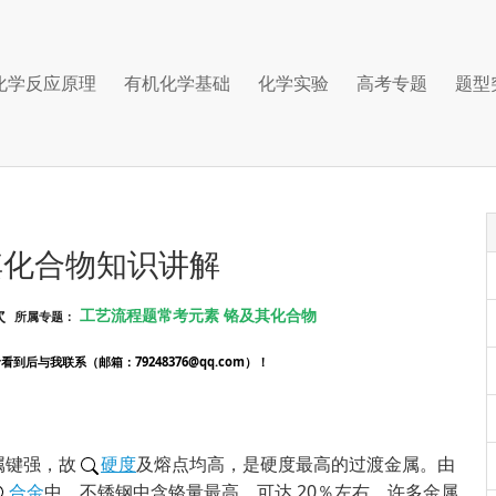
化学反应原理
有机化学基础
化学实验
高考专题
题型
其化合物知识讲解
次
工艺流程题常考元素
铬及其化合物
所属专题：
后与我联系（邮箱：79248376@qq.com）！
属键强，故
硬度
及熔点均高，是硬度最高的过渡金属。由
合金
中。不锈钢中含铬量最高，可达 20％左右。许多金属