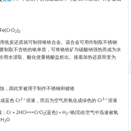
(CrO
)
2
2
用焦炭还原就可制得铬铁合金。该合金可用作制取不锈钢
。如果要制取不含铁的铬单质，可将铬铁矿与碳酸钠强热而成为水
一步用水浸取、酸化使重铬酸盐析出。接着加热还原而变为
腐蚀，因此常被用于制作不锈钢和镀铬
2＋
3＋
成蓝色 Cr
溶液，而后为空气所氧化成绿色的 Cr
溶液
＋2HCl===CrCl
(蓝色)＋H
↑铬(II)在空气中迅速被氧
2
2
2H
O
2