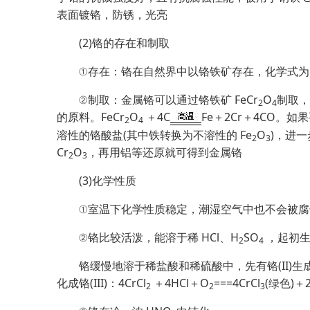
表面镀铬，防锈，光亮
(2)铬的存在和制取
①存在：铬在自然界中以铬铁矿存在，化学式为Fe
②制取：金属铬可以通过铬铁矿 FeCr
O
制取，
2
4
的原料。FeCr
O
＋4C
Fe＋2Cr＋4CO
2
4
溶性的铬酸盐(其中铁转换为不溶性的 Fe
O
)，进
2
3
Cr
O
，再用铝等还原就可得到金属铬
2
3
(3)化学性质
①室温下化学性质稳定，潮湿空气中也不会被
②铬比较活泼，能溶于稀 HCl、H
SO
，起初生
2
4
铬缓慢地溶于稀盐酸和稀硫酸中，先有铬(II)生成：Cr
化成铬(III)：4CrCl
＋4HCl＋O
===4CrCl
(绿色)＋
2
2
3