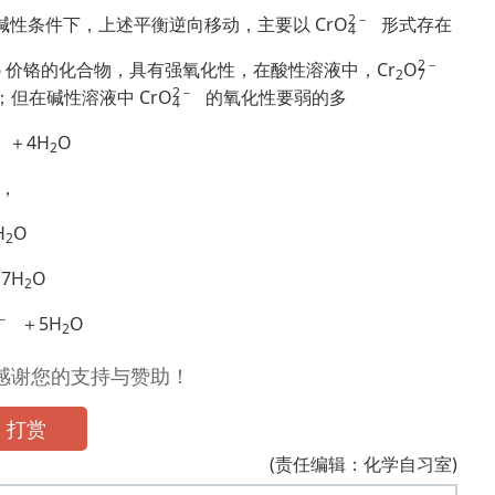
2
－
碱性条件下，上述平衡逆向移动，主要以 Cr
O
形式存在
4
2
－
 价铬的化合物，具有强氧化性，在酸性溶液中，Cr
O
2
7
2
－
；但在碱性溶液中 Cr
O
的氧化性要弱的多
4
＋4H
O
2
O，
H
O
2
7H
O
2
－
＋5H
O
2
，感谢您的支持与赞助！
打赏
(责任编辑：化学自习室)