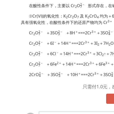
2
－
在酸性条件下，主要以 Cr
O
形式存在，在
2
7
③Cr(Ⅵ)的氧化性：K
Cr
O
及 K
CrO
均为＋6
2
2
7
2
4
3＋
具有强氧化性，在酸性条件下的还原产物均为 Cr
2
－
2
－
＋
3＋
2
－
Cr
O
＋3S
O
＋8H
===2Cr
＋3S
O
2
7
3
4
2
－
－
＋
3＋
Cr
O
＋6I
＋14H
===2Cr
＋3I
＋7H
2
7
2
2
2
－
－
＋
3＋
Cr
O
＋6Cl
＋14H
===2Cr
＋3Cl
↑＋7
2
7
2
2
－
2＋
＋
3＋
3＋
Cr
O
＋6Fe
＋14H
===2Cr
＋6Fe
＋
2
7
2
－
2
－
＋
3＋
2
2Cr
O
＋3S
O
＋10H
===2Cr
＋3S
O
4
3
4
只需付1.0元