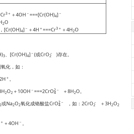
3＋
－
－
Cr
＋4OH
===[Cr(OH)
]
4
H
O
2
－
＋
3＋
，[Cr(OH)
]
＋4H
===Cr
＋4H
O
4
2
－
－
)
、[Cr(OH)
]
(或Cr
O
)存在。
3
4
2
剂氧化，如：
＋
2H
。
－
2
－
3H
O
＋10OH
===2Cr
O
＋8H
O。
2
2
4
2
2
－
－
或Na
O
氧化成铬酸盐Cr
O
，如：2Cr
O
＋3H
O
2
2
2
4
2
2
2
＋
－
＋4OH
。