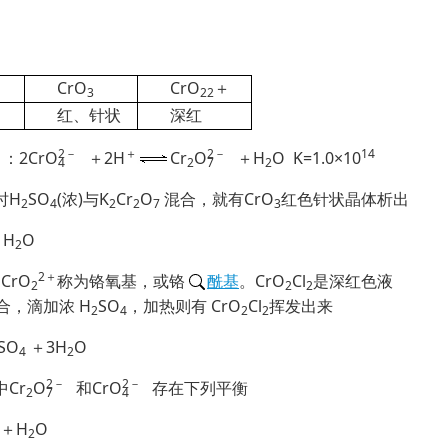
CrO
CrO
＋
3
22
红、针状
深红
2
－
＋
2
－
14
：2Cr
O
＋2H
Cr
O
＋H
O K=1.0×10
4
2
7
2
时H
SO
(浓)与K
Cr
O
混合，就有CrO
红色针状晶体析出
2
4
2
2
7
3
＋H
O
2
2＋
CrO
称为铬氧基，或铬
酰基
。CrO
Cl
是深红色液
2
2
2
混合，滴加浓 H
SO
，加热则有 CrO
Cl
挥发出来
2
4
2
2
SO
＋3H
O
4
2
2
－
2
－
Cr
O
和Cr
O
存在下列平衡
2
7
4
)＋H
O
2