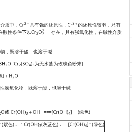
2＋
3＋
介质中，Cr
具有强的还原性，Cr
的还原性较弱，只有
2
－
在酸性条件下以Cr
O
存在，具有强氧化性，在碱性介质
2
7
物，既溶于酸，也溶于碱
3H
O [Cr
(SO
)
为无水盐为玫瑰色粉末]
2
2
4
3
色)＋H
O
2
性氢氧化物，既溶于酸，也溶于碱
－
－
O或 Cr(OH)
＋OH
===[Cr(OH)
]
(绿色)
2
3
4
－
＋
－
(紫色)
Cr(OH)
(灰蓝色)
[Cr(OH)
]
(绿色)
3
4