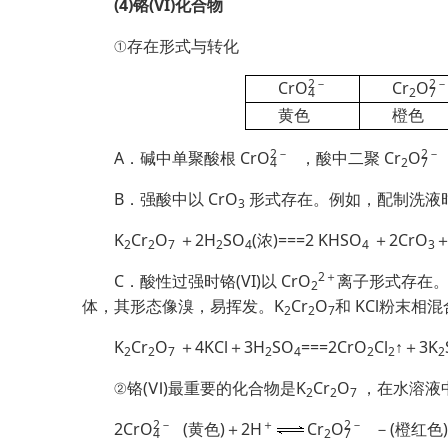
(4)铬(VI)化合物
①存在形式与转化
2
－
2
－
Cr
O
Cr
O
4
2
7
黄色
橙色
2
－
2
－
A．碱中单聚酸根 Cr
O
，酸中二聚 Cr
O
4
2
7
B．强酸中以 CrO
形式存在。例如，配制洗液
3
K
Cr
O
＋2H
SO
(浓)===2 KHSO
＋2CrO
2
2
7
2
4
4
3
2＋
C．酸性过强时铬(VI)以 CrO
离子形式存在。
2
体，其形
态像溴，易挥发。K
Cr
O
和 KCl粉末相
2
2
7
K
Cr
O
＋4KCl＋3H
SO
===2CrO
Cl
↑＋3K
2
2
7
2
4
2
2
2
②铬(Ⅵ)最重要的化合物是K
Cr
O
，在水溶液中
2
2
7
2
－
＋
2
－
2Cr
O
(黄色)＋2H
Cr
O
－(橙红色
4
2
7