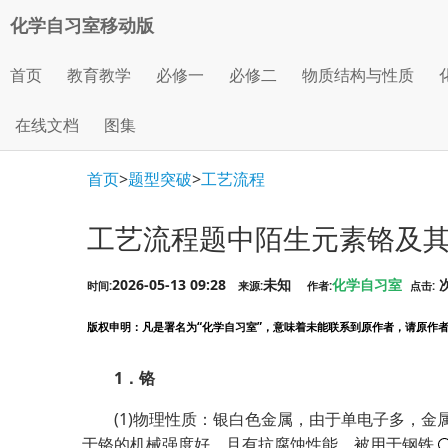
化学自习室移动版
首页
教育教学
必修一
必修二
物质结构与性质
在线文档
图集
首页
>
题型突破
>
工艺流程
工艺流程题中陌生元素铬及
2026-05-13 09:28
未知
化学自习室
时间:
来源:
作者:
点击:
版权申明
：凡是署名为“化学自习室”，意味着未能联系到原作者，请原作者看到
1．铬
(1)物理性质：银白色金属，由于单电子多，金
于铬的机械强度好，且有抗腐蚀性能，被用于钢铁