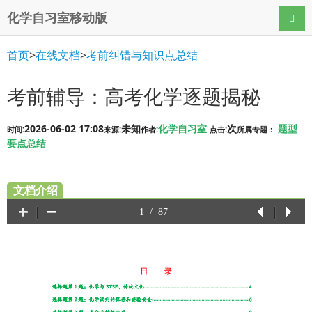
化学自习室移动版
导航
首页
>
在线文档
>
考前纠错与知识点总结
考前辅导：高考化学逐题揭秘
2026-06-02 17:08
未知
化学自习室
次
题型
时间:
来源:
作者:
点击:
所属专题：
要点总结
文档介绍