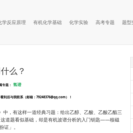
化学反应原理
有机化学基础
化学实验
高考专题
题型
明什么？
氢谱
属专题：
后与我联系（邮箱：79248376@qq.com）！
》中，有这样一道经典习题：给出乙醇、乙酸、乙酸乙酯三
。这道题看似基础，却是有机波谱分析的入门钥匙——核磁
身份证」。