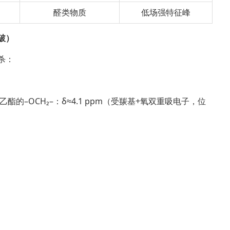
醛类物质
低场强特征峰
破）
杀：
酸乙酯的–OCH₂–：δ≈4.1 ppm（受羰基+氧双重吸电子，位