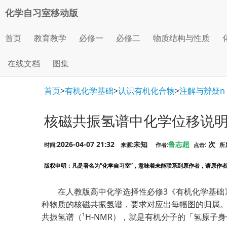
化学自习室移动版
首页
教育教学
必修一
必修二
物质结构与性质
在线文档
图集
首页
>
有机化学基础
>
认识有机化合物
>
注解与辨疑n
核磁共振氢谱中化学位移说
2026-04-07 21:32
未知
鲁志超
次
时间:
来源:
作者:
点击:
所
版权申明
：凡是署名为“化学自习室”，意味着未能联系到原作者，请原作者看到
在人教版高中化学选择性必修3《有机化学基础
种物质的核磁共振氢谱，要求对应出每幅图的归属
共振氢谱（¹H-NMR），就是有机分子的「氢原子