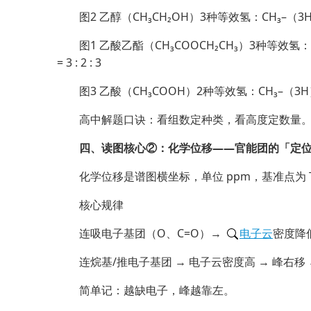
图2 乙醇（CH₃CH₂OH）3种等效氢：CH₃–（3H）、
图1 乙酸乙酯（CH₃COOCH₂CH₃）3种等效氢：
= 3 : 2 : 3
图3 乙酸（CH₃COOH）2种等效氢：CH₃–（3H）、
高中解题口诀：看组数定种类，看高度定数量
四、读图核心②：化学位移——官能团的「定
化学位移是谱图横坐标，单位 ppm，基准点为 TM
核心规律
连吸电子基团（O、C=O）→
电子云
密度降低
连烷基/推电子基团 → 电子云密度高 → 峰右移 
简单记：越缺电子，峰越靠左。