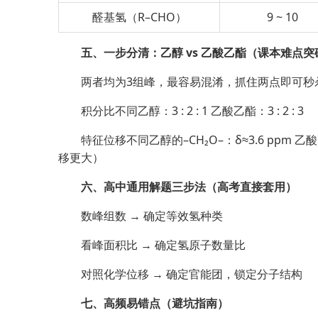
醛基氢（R–CHO）
9 ~ 10
五、一步分清：乙醇 vs 乙酸乙酯（课本难点突
两者均为3组峰，最容易混淆，抓住两点即可秒
积分比不同乙醇：3 : 2 : 1 乙酸乙酯：3 : 2 : 3
特征位移不同乙醇的–CH₂O–：δ≈3.6 ppm 乙
移更大）
六、高中通用解题三步法（高考直接套用）
数峰组数 → 确定等效氢种类
看峰面积比 → 确定氢原子数量比
对照化学位移 → 确定官能团，锁定分子结构
七、高频易错点（避坑指南）