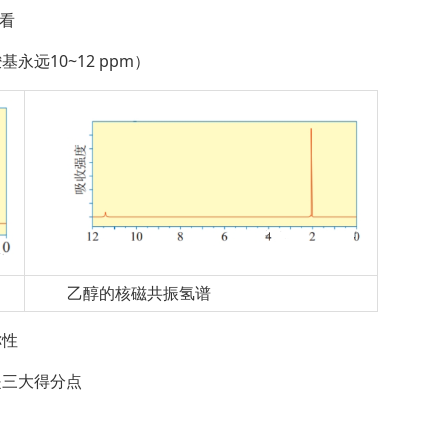
漏看
远10~12 ppm）
乙醇的核磁共振氢谱
称性
是三大得分点