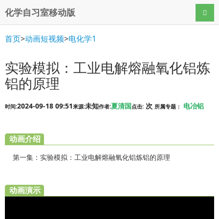
化学自习室移动版
导航
首页
>
动画短视频
>
电化学1
实验模拟：工业电解熔融氧化铝炼
铝的原理
2024-09-18 09:51
未知
夏清国
次
电冶铝
时间:
来源:
作者:
点击:
所属专题：
动画介绍
第一集：实验模拟：工业电解熔融氧化铝炼铝的原理
动画演示