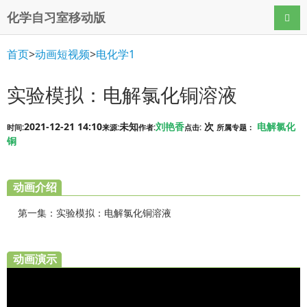
化学自习室移动版
导航
首页
>
动画短视频
>
电化学1
实验模拟：电解氯化铜溶液
2021-12-21 14:10
未知
刘艳香
次
电解氯化
时间:
来源:
作者:
点击:
所属专题：
铜
动画介绍
第一集：实验模拟：电解氯化铜溶液
动画演示