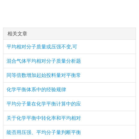
相关文章
平均相对分子质量或压强不变,可
混合气体平均相对分子质量分析题
同等倍数增加起始投料量对平衡常
化学平衡体系中的经验规律
平均分子量在化学平衡计算中的应
关于化学平衡中转化率和平均相对
能否用压强、平均分子量判断平衡