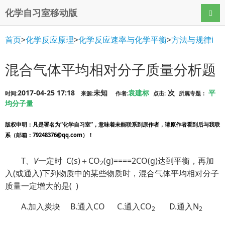
化学自习室移动版
导航
首页
>
化学反应原理
>
化学反应速率与化学平衡
>
方法与规律i
混合气体平均相对分子质量分析题
2017-04-25 17:18
未知
袁建标
次
平
时间:
来源:
作者:
点击:
所属专题：
均分子量
版权申明
：凡是署名为“化学自习室”，意味着未能联系到原作者，请原作者看到后与我联
系（邮箱：79248376@qq.com）！
T、
V
一定时 C(s)＋CO
(g)====2CO(g)达到平衡，再加
2
入(或通入)下列物质中的某些物质时，混合气体平均相对分子
质量一定增大的是( )
A.加入炭块 B.通入CO C.通入CO
D.通入N
2
2