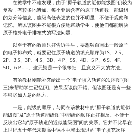
在教学中不难发现，由于“原子轨道的近似能级图”仍较为
复杂，有较多地诸如、每个亚层含有的原子轨道数、能级组
的划分等信息，能级高低表述的也并不明显，不便于观察和
记忆。所以该图并不能很方便地帮助学生，使他们都能解决
原子核外电子排布式的写法问题。
以至于有的教师只好告诉学生，要想独自写出一般原子
的电子排布式，就要记住原子轨道的填充顺序为1S、2 S、
2P、3 S、3P、4 S、3D、4 P、5S、4D、5 P、6 S、4F、
5D、6 P……。这无疑是一个很笨拙，且意义不大的方法。
有的教材则能补充给出一个“电子填入轨道的次序图”(图
三)来帮助学生记忆[3]。效果应该能不错。但该图还是有一些
不够尽如人意的地方。
一是，能级的顺序，与同在该教材中的“原子轨道的近似
能级图”及“原子轨道能级图”中能级的顺序正好相反。不便于
反映出它与“原子轨道的近似能级图”间的关系。它并不比早在
上世纪五十年代末期高中课本中就出现过的“电子填充次序