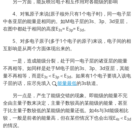
另一方面，能反映出电子相互作用对各能级的影响
4、对氢原子来说(原子核外只有1个电子时)，同一电子层
中各亚层的能量是相同的。如M电子层的3s、3p、3d亚层，
在图中都处于相同的高度E
= E
= E
。
3s
3p
3d
5、对多电子原子(多于1个电子的原子)来说，电子间的相
互影响是从两个方面体现出来的。
一是，造成能级分裂，处于同一电子层的诸亚层的能量
不再相等。如同样是处于M电子层的3s、3p、3d亚层，其能
量不再相等，而是E
＜E
＜E
。如果有1个电子要填入该电
3
s
3
p
3d
子层的话，应尽先填入
能量最低
的3s轨道。
另一点是，产生了能级交错的现象。即能级的能量不完
全由主量子数来决定，主量子数较高的某能级的能量，甚至
于比主量子数较低的某能级的能量还低。如4s与3d能级相比
较，一般是前者的能量高，但在某些情况下也会出现E
＜E
4
s
3d
的情况。