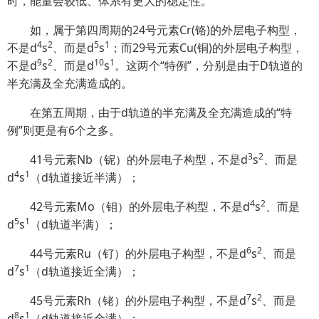
时，能量会较低、体系有更大的稳定性。
如，属于第四周期的24号元素Cr(铬)的外层电子构型，
4
2
5
1
不是d
s
、而是d
s
；而29号元素Cu(铜)的外层电子构型，
9
2
10
1
不是d
s
、而是d
s
。这两个“特例”，分别是由于D轨道的
半充满及全充满造成的。
在第五周期，由于d轨道的半充满及全充满造成的“特
例”则更是有6个之多。
3
2
41号元素Nb（铌）的外层电子构型，不是d
s
、而是
4
1
d
s
（d轨道接近半满）；
4
2
42号元素Mo（钼）的外层电子构型，不是d
s
、而是
5
1
d
s
（d轨道半满）；
6
2
44号元素Ru（钌）的外层电子构型，不是d
s
、而是
7
1
d
s
（d轨道接近全满）；
7
2
45号元素Rh（铑）的外层电子构型，不是d
s
、而是
8
1
d
s
（d轨道接近全满）；