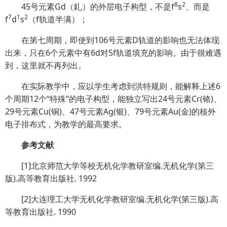
8
2
45号元素Gd（釓）的外层电子构型，不是f
s
、而是
7
1
2
f
d
s
（f轨道半满）；
在第七周期，即使到106号元素D轨道的影响也无法体现
出来，只在6个元素中有6d对5f轨道填充的影响。由于很难遇
到，这里就不再列出。
在实际教学中，应以学生考虑到洪特规则，能解释上述6
个周期12个“特殊”的电子构型，能独立写出24号元素Cr(铬)、
29号元素Cu(铜)、47号元素Ag(银)、79号元素Au(金)的核外
电子排布式，为教学的最高要求。
参考文献
[1]北京师范大学等校无机化学教研室编.无机化学(第三
版).高等教育出版社. 1992
[2]大连理工大学无机化学教研室编.无机化学(第三版).高
等教育出版社. 1990