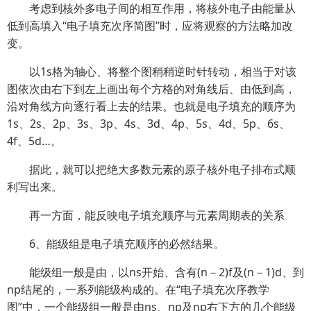
考虑到核外多电子间的相互作用，将核外电子由能量从
低到高填入“电子填充次序简图”时，应将观察的方法略加改
变。
以1s格为轴心、将整个图稍稍逆时针转动，相当于对该
图依次由右下到左上画出每个方格的对角线后、由低到高，
沿对角线方向逐行看上去的结果。也就是电子填充的顺序为
1s、2s、2p、3s、3p、4s、3d、4p、5s、4d、5p、6s、
4f、5d…。
据此，就可以把绝大多数元素的原子核外电子排布式顺
利写出来。
再一方面，能反映电子填充顺序与元素周期表的关系
6、能级组是电子填充顺序的必然结果。
能级组一般是由，以ns开始、含有(n－2)f及(n－1)d、到
np结尾的，一系列能级构成的。在“电子填充次序教学
图”中，一个能级组一般是由ns、np及np右下方的几个能级