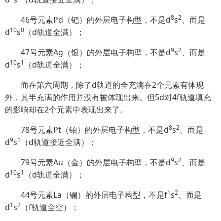
8
2
46号元素Pd（钯）的外层电子构型，不是d
s
、而是
10
0
d
s
（d轨道全满）；
9
2
47号元素Ag（银）的外层电子构型，不是d
s
、而是
10
1
d
s
（d轨道全满）；
而在第六周期，除了d轨道的全充满在2个元素有体现
外，其半充满的作用并没有被体现出来。但5d对4f轨道填充
的影响却在2个元素中表现出来了。
8
2
78号元素Pt（铂）的外层电子构型，不是d
s
、而是
9
1
d
s
（d轨道接近全满）；
9
2
79号元素Au（金）的外层电子构型，不是d
s
、而是
10
1
d
s
（d轨道全满）；
1
2
44号元素La（镧）的外层电子构型，不是f
s
、而是
1
2
d
s
（f轨道全空）；