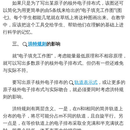
如果只是为了写出某原子的核外电子排布式，该图还可
以简化为用更简单的由5条线来给出的“电子填充工作图”(图
七)。每个学生都能几笔就在草纸上将这种图画出来。在教学
中，应该把这个工具交给学生、帮助他们在理解的基础上进
行科学的记忆。
三、
洪特规则
的影响
就“电子填充工作图”，考虑能量最低原理和不相容原理，
就可以写出多数原子的核外电子排布式。但仍有一些还难免
与实际不符。
要写出原子核外电子排布的
轨道表示式
，或让更多的
原子核外电子排布式与实际吻合，就必须要同时考虑洪特规
则的影响。
洪特规则有两层含义。一是，在n和l相同的简并轨道上
分布的电子，将尽可能分占
m
不同的轨道，且自旋平行。另
一点是，在等价轨道上的电子排布采取全充满和半充满状态