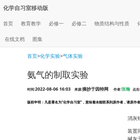
化学自习室移动版
首页
教育教学
必修一
必修二
物质结构与性质
在线文档
图集
首页
>
化学实验
>
气体实验
氨气的制取实验
2022-08-06 16:03
摘抄于因特网
张瀚
时间:
来源:
作者:
点击
版权申明
：凡是署名为“化学自习室”，意味着未能联系到原作者，请原作者看到
消灰
装置
碱灰