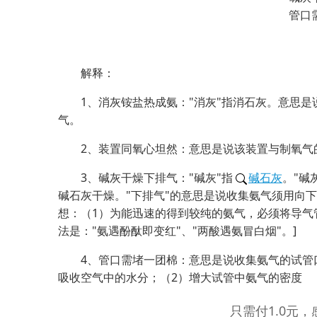
管口
解释：
1、消灰铵盐热成氨："消灰"指消石灰。意思
气。
2、装置同氧心坦然：意思是说该装置与制氧气
3、碱灰干燥下排气："碱灰"指
碱石灰
。"碱
碱石灰干燥。"下排气"的意思是说收集氨气须用向
想：（1）为能迅速的得到较纯的氨气，必须将导气
法是："氨遇酚酞即变红"、"两酸遇氨冒白烟"。]
4、管口需堵一团棉：意思是说收集氨气的试管
吸收空气中的水分；（2）增大试管中氨气的密度
只需付1.0元