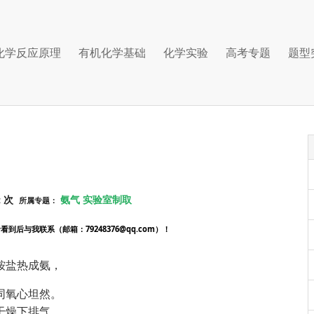
化学反应原理
有机化学基础
化学实验
高考专题
题型
次
氨气
实验室制取
:
所属专题：
后与我联系（邮箱：79248376@qq.com）！
铵盐热成氨，
同氧心坦然。
干燥下排气，