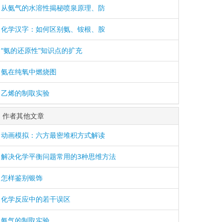
从氨气的水溶性揭秘喷泉原理、防
化学汉字：如何区别氨、铵根、胺
“氨的还原性”知识点的扩充
氨在纯氧中燃烧图
乙烯的制取实验
作者其他文章
动画模拟：六方最密堆积方式解读
解决化学平衡问题常用的3种思维方法
怎样鉴别银饰
化学反应中的若干误区
氨气的制取实验