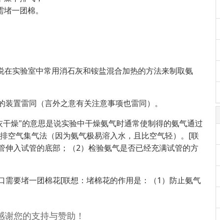
需堵一团棉。
是说在实验室中常用消石灰和铵盐混合加热的方法来制取氨
的装置雷同（言外之意有关注意事项也雷同）。
灰干燥"的意思是说实验中干燥氨气时通常使制得的氨气通过
下排空气集气法（因为氨气极易溶入水，且比空气轻）。[联
管伸入试管的底部；（2）检验氨气是否已经充满试管的方
口需要堵一团棉花[联想：堵棉花的作用是：（1）防止氨气
，感谢您的支持与赞助！