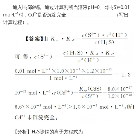
通入H₂S除镉。通过计算判断当溶液pH=0、c(H₂S)=0.01
mol·L⁻¹时，Cd²⁺是否沉淀完全_______________________（写出
计算过程）。
【分析】H₂S除镉的离子方程式为