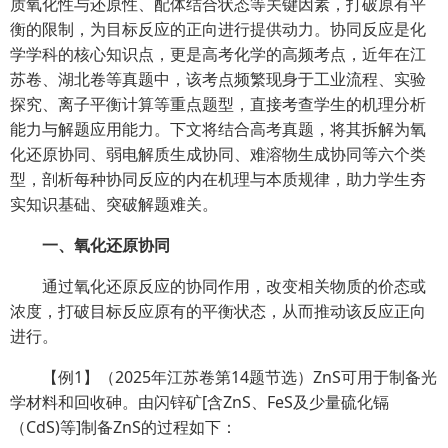
质氧化性与还原性、配体结合状态等关键因素，打破原有平
衡的限制，为目标反应的正向进行提供动力。协同反应是化
学学科的核心知识点，更是高考化学的高频考点，近年在江
苏卷、湖北卷等真题中，该考点频繁现身于工业流程、实验
探究、离子平衡计算等重点题型，直接考查学生的机理分析
能力与解题应用能力。下文将结合高考真题，将其拆解为氧
化还原协同、弱电解质生成协同、难溶物生成协同等六个类
型，剖析每种协同反应的内在机理与本质规律，助力学生夯
实知识基础、突破解题难关。
一、氧化还原协同
通过氧化还原反应的协同作用，改变相关物质的价态或
浓度，打破目标反应原有的平衡状态，从而推动该反应正向
进行。
【例1】（2025年江苏卷第14题节选）ZnS可用于制备光
学材料和回收砷。由闪锌矿[含ZnS、FeS及少量硫化镉
（CdS)等]制备ZnS的过程如下：