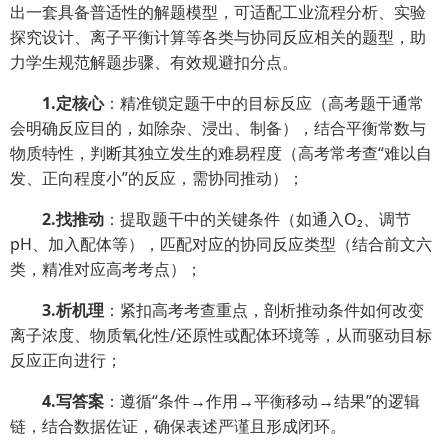
出一套具备普适性的解题模型，可适配工业流程分析、实验
探究设计、离子平衡计算等各类与协同反应相关的题型，助
力学生规范解题步骤、有效规避扣分点。
1.定核心
：精准锁定题干中的目标反应（高考题干通常
会明确反应目的，如除杂、浸出、制备），结合平衡常数与
物质特性，判断其独立发生的难易程度（高考常考查“难以自
发、正向程度小”的反应，需协同推动）；
2.找推动
：提取题干中的关键条件（如通入O₂、调节
pH、加入配体等），匹配对应的协同反应类型（结合前文六
类，精准对应高考考点）；
3.析机理
：紧扣高考考查重点，剖析推动条件如何改变
离子浓度、物质氧化性/还原性或配体环境等，从而驱动目标
反应正向进行；
4.写答案
：遵循“条件→作用→平衡移动→结果”的逻辑
链，结合数据佐证，确保表述严谨且形成闭环。