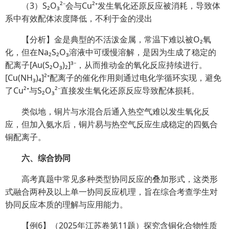
（3）S₂O₃²⁻会与Cu²⁺发生氧化还原反应被消耗，导致体
系中有效配体浓度降低，不利于金的浸出
【分析】金是典型的不活泼金属，常温下难以被O₂氧
化，但在Na₂S₂O₃溶液中可缓慢溶解，是因为生成了稳定的
配离子[Au(S₂O₃)₂]³⁻，从而推动金的氧化反应持续进行。
[Cu(NH₃)₄]²⁺配离子的催化作用则通过电化学循环实现，避免
了Cu²⁺与S₂O₃²⁻直接发生氧化还原反应导致配体损耗。
类似地，铜片与水混合后通入热空气难以发生氧化反
应，但加入氨水后，铜片易与热空气反应生成稳定的四氨合
铜配离子。
六、综合协同
高考真题中常见多种类型协同反应的叠加形式，这类形
式融合两种及以上单一协同反应机理，旨在综合考查学生对
协同反应本质的理解与应用能力。
【例6】（2025年江苏卷第11题）探究含铜化合物性质