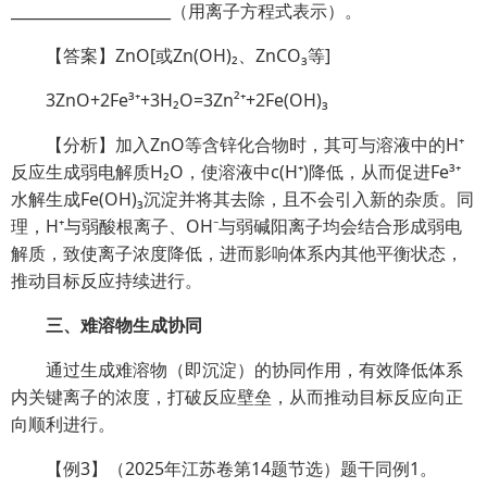
_____________________（用离子方程式表示）。
【答案】ZnO[或Zn(OH)₂、ZnCO₃等]
3ZnO+2Fe³⁺+3H₂O=3Zn²⁺+2Fe(OH)₃
【分析】加入ZnO等含锌化合物时，其可与溶液中的H⁺
反应生成弱电解质H₂O，使溶液中c(H⁺)降低，从而促进Fe³⁺
水解生成Fe(OH)₃沉淀并将其去除，且不会引入新的杂质。同
理，H⁺与弱酸根离子、OH⁻与弱碱阳离子均会结合形成弱电
解质，致使离子浓度降低，进而影响体系内其他平衡状态，
推动目标反应持续进行。
三、难溶物生成协同
通过生成难溶物（即沉淀）的协同作用，有效降低体系
内关键离子的浓度，打破反应壁垒，从而推动目标反应向正
向顺利进行。
【例3】（2025年江苏卷第14题节选）题干同例1。