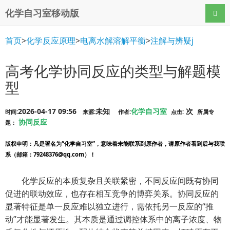
化学自习室移动版
导航
首页
>
化学反应原理
>
电离水解溶解平衡
>
注解与辨疑j
高考化学协同反应的类型与解题模
型
2026-04-17 09:56
未知
化学自习室
次
时间:
来源:
作者:
点击:
所属专
协同反应
题：
版权申明
：凡是署名为“化学自习室”，意味着未能联系到原作者，请原作者看到后与我联
系（邮箱：79248376@qq.com）！
化学反应的本质复杂且关联紧密，不同反应间既有协同
促进的联动效应，也存在相互竞争的博弈关系。协同反应的
显著特征是单一反应难以独立进行，需依托另一反应的“推
动”才能显著发生。其本质是通过调控体系中的离子浓度、物