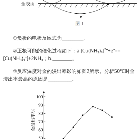
①负极的电极反应式为__________。
②正极可能的催化过程如下：a.[Cu(NH₃)₄]²⁺+e⁻==
[Cu(NH₃)₄⁺]+2NH₃；b._________。
③反应温度对金的浸出率影响如图2所示。分析50℃时金
浸出率最高的原因是___________。