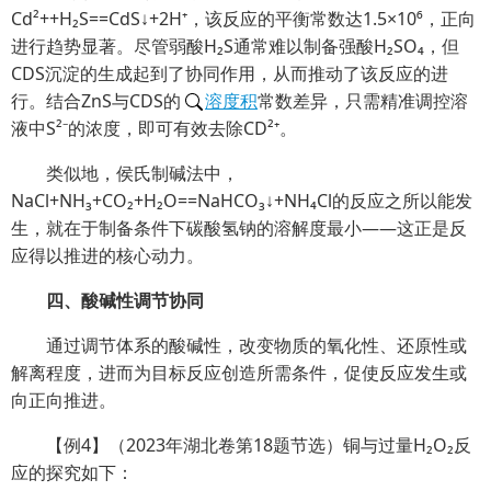
Cd²++H₂S==CdS↓+2H⁺，该反应的平衡常数达1.5×10⁶，正向
进行趋势显著。尽管弱酸H₂S通常难以制备强酸H₂SO₄，但
CDS沉淀的生成起到了协同作用，从而推动了该反应的进
行。结合ZnS与CDS的
溶度积
常数差异，只需精准调控溶
液中S²⁻的浓度，即可有效去除CD²⁺。
类似地，侯氏制碱法中，
NaCl+NH₃+CO₂+H₂O==NaHCO₃↓+NH₄Cl的反应之所以能发
生，就在于制备条件下碳酸氢钠的溶解度最小——这正是反
应得以推进的核心动力。
四、酸碱性调节协同
通过调节体系的酸碱性，改变物质的氧化性、还原性或
解离程度，进而为目标反应创造所需条件，促使反应发生或
向正向推进。
【例4】（2023年湖北卷第18题节选）铜与过量H₂O₂反
应的探究如下：