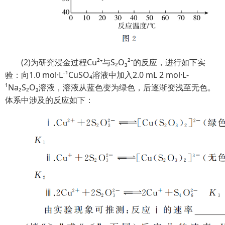
(2)为研究浸金过程Cu²⁺与S₂O₃²⁻的反应，进行如下实
验：向1.0 mol·L⁻¹CuSO₄溶液中加入2.0 mL 2 mol·L-
¹Na₂S₂O₃溶液，溶液从蓝色变为绿色，后逐渐变浅至无色。
体系中涉及的反应如下：