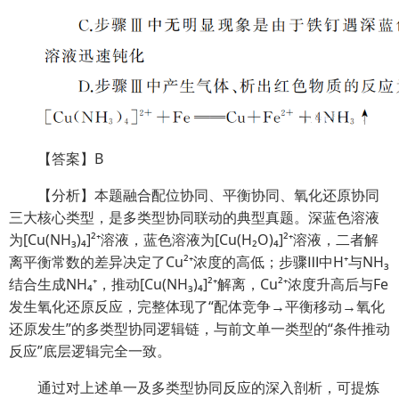
【答案】B
【分析】本题融合配位协同、平衡协同、氧化还原协同
三大核心类型，是多类型协同联动的典型真题。深蓝色溶液
为[Cu(NH₃)₄]²⁺溶液，蓝色溶液为[Cu(H₂O)₄]²⁺溶液，二者解
离平衡常数的差异决定了Cu²⁺浓度的高低；步骤Ⅲ中H⁺与NH₃
结合生成NH₄⁺，推动[Cu(NH₃)₄]²⁺解离，Cu²⁺浓度升高后与Fe
发生氧化还原反应，完整体现了“配体竞争→平衡移动→氧化
还原发生”的多类型协同逻辑链，与前文单一类型的“条件推动
反应”底层逻辑完全一致。
通过对上述单一及多类型协同反应的深入剖析，可提炼