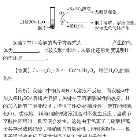
实验②中Cu溶解的离子方程式为____________；产生的气
体为____________。比较实验①和②，从氧化还原角度说明H⁺
的作用是___________。
【答案】Cu+H₂O₂+2H⁺==Cu²⁺+2H₂O₂ 增强H₂O₂的氧
化性
【分析】实验①中铜片与H₂O₂溶液不反应，而实验②中
加入稀H₂SO4后铜片溶解，关键在于溶液酸碱性的改变。H⁺
的加入调节了溶液酸度，增强了H₂O₂的氧化性，使其能够氧
化Cu。类似地，铜与硝酸钾溶液混合时不发生反应，当调节
至酸性环境时，反应便会发生。这是由于氢离子与硝酸根离
子共存形成稀硝酸，稀硝酸具有氧化性，能够溶解铜——氢
离子通过改变反应环境增强了NO₃⁻‌的得电子能力。