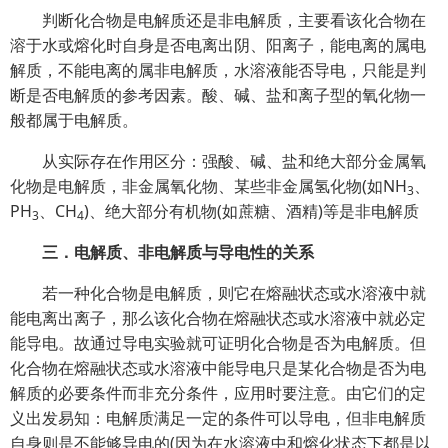
判断化合物是电解质还是非电解质，主要看该化合物在
溶于水或熔化时自身是否电离出阴、阳离子，能电离的属电
解质，不能电离的属非电解质，水溶液能否导电，只能是判
断是否电解质的参考因素。酸、碱、盐和离子型的氧化物一
般都属于电解质。
从实际存在作用区分：强酸、碱、盐和绝大部分金属氧
化物是电解质，非金属氧化物、某些非金属氢化物(如NH
、
3
PH
、CH
)、绝大部分有机物(如蔗糖、酒精)等是非电解质
3
4
三．电解质、非电解质与导电性的关系
若一种化合物是电解质，则它在熔融状态或水溶液中就
能电离出离子，那么该化合物在熔融状态或水溶液中就必定
能导电。故通过导电实验就可证明化合物是否为电解质。但
化合物在熔融状态或水溶液中能导电只是某化合物是否为电
解质的必要条件而非充分条件，应用时要注意。由它们的定
义出发易知：电解质满足一定的条件可以导电，但非电解质
自身则是不能够导电的(因为在水溶液中和熔化状态下都是以