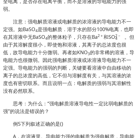
全电离，是否存在电离平衡，而不是溶液的导电能力的强
弱。
注意：强电解质溶液或电解质的浓溶液的导电能力不一
定强。如BaSO
是强电解质．溶于水的部分100%电离．也即
4
2＋
2
－
在其溶液中无BaSO
的整体粒子，只存在Ba
和S
O
。但
4
4
由于其溶解度很小，即使饱和溶液，其离子的总浓度也很
低，故导电能力十分微弱。再者如KNO
的非常稀的溶液，导
3
电能力也很微弱。因此强电解质溶液或浓溶液导电能力不一
定强。导电能力的强弱的判断，关键要看溶液中自由移动的
离子的总浓度的高低，它不但与溶解度有关，与其溶液的浓
度也有密切联系。而且说明一点：电解质的强弱与其溶解性
没有必然联系。
思考：为什么：“强电解质溶液导电性一定比弱电解质的
强”的说法是错误的？
例5下列叙述正确的是()
A．在溶液里。导电能力强的电解质为强电解质，导电能