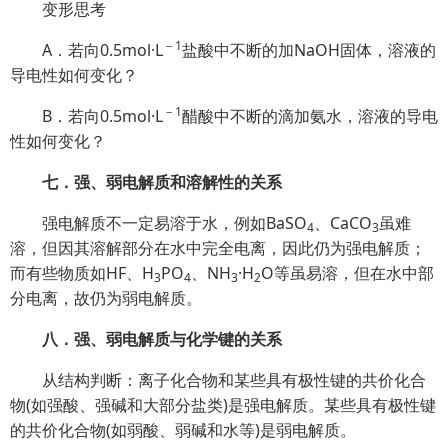
变形思考
－1
A．若向0.5mol·L
盐酸中不断的加NaOH固体，溶液的
导电性如何变化？
－1
B．若向0.5mol·L
醋酸中不断的滴加氨水，溶液的导电
性如何变化？
七．强、弱电解质和溶解性的关系
强电解质不一定易溶于水，例如BaSO
、CaCO
虽难
4
3
溶，但因其溶解部分在水中完全电离，因此仍为强电解质；
而有些物质如HF、H
PO
、NH
·H
O等虽易溶，但在水中部
3
4
3
2
分电离，故仍为弱电解质。
八．强、弱电解质与化学键的关系
从结构判断：离子化合物和某些具有极性键的共价化合
物(如强酸、强碱和大部分盐类)是强电解质。某些具有极性键
的共价化合物(如弱酸、弱碱和水等)是弱电解质。