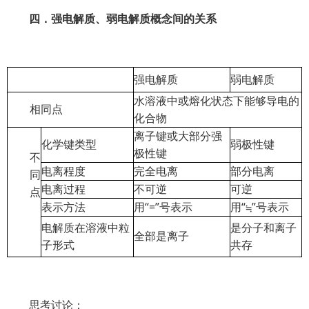
四．强电解质、弱电解质概念间的关系
强电解质
弱电解质
水溶液中或熔化状态下能够导电的
相同点
化合物
离子键或大部分强
化学键类型
弱极性键
极性键
不
电离程度
完全电离
部分电离
同
电离过程
不可逆
可逆
点
表示方法
用“=”号表示
用“≒”号表示
电解质在溶液中粒
是分子和离子
全部是离子
子形式
共存
思考讨论：