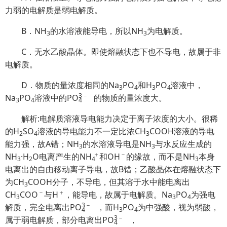
力弱的电解质是弱电解质。
B．NH
的水溶液能导电，所以NH
为电解质。
3
3
C．无水乙酸晶体。即使熔融状态下也不导电，故属于非
电解质。
D．物质的量浓度相同的Na
PO
和H
PO
溶液中，
3
4
3
4
3
－
Na
PO
溶液中的P
O
的物质的量浓度大。
3
4
4
解析:电解质溶液导电能力决定于离子浓度的大小。很稀
的H
SO
溶液的导电能力不一定比浓CH
COOH溶液的导电
2
4
3
能力强，故A错；NH
的水溶液导电是NH
与水反应生成的
3
3
＋
－
NH
·H
O电离产生的
NH
和OH
的缘故，而不是NH
本身
3
2
4
3
电离出的自由移动离子导电，故B错；乙酸晶体在熔融状态下
为CH
COOH分子，不导电，但其溶于水中能电离出
3
－
＋
CH
COO
与H
，能导电，故属于电解质。Na
PO
为强电
3
3
4
3
－
解质，完全电离出P
O
，而H
PO
为中强酸，视为弱酸，
4
3
4
3
－
属于弱电解质，部分电离出P
O
，
4