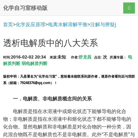
化学自习室移动版
导航
首页
>
化学反应原理
>
电离水解溶解平衡
>
注解与辨疑j
透析电解质中的八大关系
2016-02-02 20:34
未知
舒龙昌
次
电
时间:
来源:
作者:
点击:
所属专题：
解质判断
弱电解质判断
版权申明
：凡是署名为“化学自习室”，意味着未能联系到原作者，请原作者看到后与我联
系（邮箱：79248376@qq.com）！
一．电解质、非电解质概念间的关系
电解质是指在水溶液中或熔化状态下能够导电的化合
物；非电解质是指在水溶液中和熔化状态下都不能够导电的
化合物。显然电解质和非电解质是对化合物的一种分类，因
此混合物既不是电解质也不是非电解质。此外“不是电解质”与