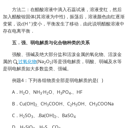
方法二：在醋酸溶液中滴入石蕊试液，溶液变红，然后
加入醋酸铵固体(其溶液为中性)，振荡后，溶液颜色由红逐渐
＋
变紫，说
c
(H
)变小，平衡发生了移动．由此说明醋酸溶液中
存在电离平衡．
五．强、弱电解质与化合物种类的关系
强酸、强碱及绝大部分盐和活泼金属的氧化物、活泼金
属的
过氧化物
(Na
O
)等是强电解质，弱酸、弱碱及水等
2
2
是弱电解质如大多数盐类、强碱。
例题4：下列各组物质全部是弱电解质的是( )
A．H
O、NH
·H
O、H
PO
.、HF
2
3
2
3
4
B．Cu(OH)
CH
COOH、C
H
OH、CH
COONa
2、
3
2
5
3
C．H
SO
、.Ba(OH)
.、BaSO
2
3
2
4
D．H
SiO
、H
S、CO