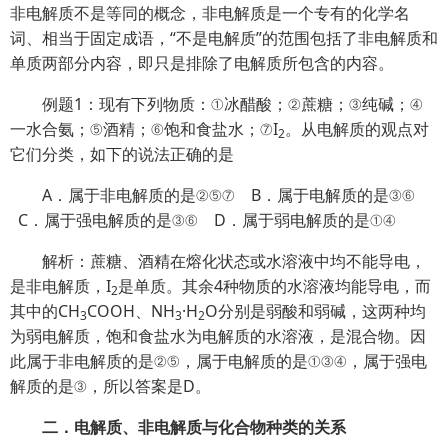
非电解质不是等同的概念，非电解质是一个专有的化学名
词、相当于固定成语，“不是电解质”的范围包括了非电解质和
单质两部分内容，即只是排除了电解质所包含的内容。
例题1：现有下列物质：①冰醋酸；②蔗糖；③纯碱；④
一水合氨；⑤酒精；⑥饱和食盐水；⑦I
。从电解质的观点对
2
它们分类，如下的说法正确的是
A．属于非电解质的是②⑤⑦ B．属于电解质的是③⑥
C．属于强电解质的是③⑥ D．属于弱电解质的是①④
解析：蔗糖、酒精在熔化状态或水溶液中均不能导电，
是非电解质，I
是单质。其余4种物质的水溶液均能导电，而
2
其中的CH
COOH、NH
·H
O分别是弱酸和弱碱，这两种均
3
3
2
为弱电解质，饱和食盐水为电解质的水溶液，是混合物。因
此属于非电解质的是②⑤，属于电解质的是①③④，属于强电
解质的是③，所以答案是D。
二．电解质、非电解质与化合物种类的关系