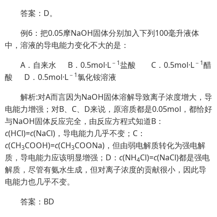
答案：D。
例6：把0.05摩NaOH固体分别加入下列100毫升液体
中，溶液的导电能力变化不大的是：
－1
－1
A．自来水 B．0.5mol·L
盐酸 C．0.5mol·L
醋
－1
酸 D．0.5mol·L
氯化铵溶液
解析:对A而言因为NaOH固体溶解导致离子浓度增大，导
电能力增强；对B、C、D来说，原溶质都是0.05mol，都恰好
与NaOH固体反应完全，由反应方程式知道B：
c
(HCl)=
c
(NaCl)，导电能力几乎不变；C：
c
(CH
COOH)=
c
(CH
COONa)，但由弱电解质转化为强电解
3
3
质，导电能力应该明显增强；D：
c
(NH
Cl)=
c
(NaCl)都是强电
4
解质，尽管有氨水生成，但对离子浓度的贡献很小，因此导
电能力也几乎不变。
答案：BD