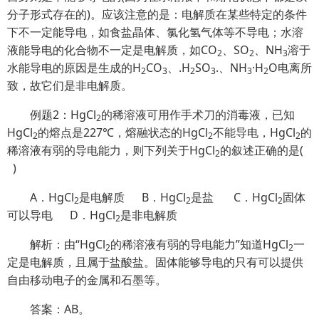
分子形式存在的)。应该注意的是：电解质在某些特定的条件
下不一定能导电，如食盐晶体、氯化氢气体等不导电；水溶
液能导电的化合物不一定是电解质，如CO
、SO
、NH
溶于
2
2
3
水能导电的原因是生成的H
CO
、.H
SO
.、NH
·H
O电离所
2
3
2
3
3
2
致，故它们是非电解质。
例题2：HgCl
的稀溶液可用作手术刀的消毒液，已知
2
HgCl
的熔点是227℃，熔融状态的HgCl
不能导电，HgCl
的
2
2
2
稀溶液有弱的导电能力，则下列关于HgCl
的叙述正确的是(
2
)
A．HgCl
是电解质 B．HgCl
是盐
C．HgCl
固体
2
2
2
可以导电 D．HgCl
是非电解质
2
解析：由“HgCl
的稀溶液有弱的导电能力”知道HgCl
一
2
2
定是电解质，且属于盐酸盐。固体能够导电的只有可以提供
自由移动电子的金属和石墨等。
答案：AB。