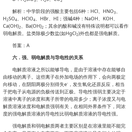
2
3
2
2
解析：中学阶段的强酸主要包括6种：HCl、HNO
、
3
H
SO
、HClO
、HBr、HI；强碱4种：NaOH、KOH、
2
4
4
Ca(OH)
、Ba(OH)
；其余的酸和碱没有特殊说明都可以看作
2
2
弱电解质。盐类除极少数盐(如HgCl
)外也都是强电解质。
2
答案：A
六．强、弱电解质与导电性的关系
电解质溶液之所以能够导电，是由于溶液中存在能够自
由移动的离子。这些离子在外加电场的作用下，会向两极定
-
向移动，在阴阳两极分别得失e
，发生氧化还原反应，相当
于把电子从电源的负极传送到正极。导电性强弱主要决定于
溶液中离子的浓度和离子所带的电荷多少；离子浓度又与电
解质溶液浓度和电解质强弱有关，在相同外界条件下，同浓
度的强电解质溶液的导电性比弱电解质溶液的导电性强。
强电解质和弱电解质两者主要区别是在溶液里能不能完