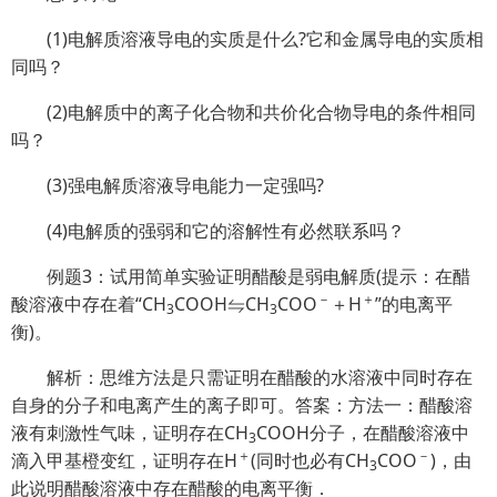
(1)电解质溶液导电的实质是什么?它和金属导电的实质相
同吗？
(2)电解质中的离子化合物和共价化合物导电的条件相同
吗？
(3)强电解质溶液导电能力一定强吗?
(4)电解质的强弱和它的溶解性有必然联系吗？
例题3：试用简单实验证明醋酸是弱电解质(提示：在醋
－
＋
酸溶液中存在着“CH
COOH⇋CH
COO
＋H
”的电离平
3
3
衡)。
解析：思维方法是只需证明在醋酸的水溶液中同时存在
自身的分子和电离产生的离子即可。答案：方法一：醋酸溶
液有刺激性气味，证明存在CH
COOH分子，在醋酸溶液中
3
＋
－
滴入甲基橙变红，证明存在H
(同时也必有CH
COO
)，由
3
此说明醋酸溶液中存在醋酸的电离平衡．