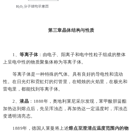
第三章
晶体结构与性质
1
、
等离子体
：由电子、阳离子和电中性粒子组成的整体
上呈电中性的物质聚集体称为等离子体。
等离子体是一种特殊的气体。具有良好的导电性和流动
性。在日光灯和霓虹灯的灯管里，在蜡烛的火焰里，在极光和
雷电里，都能找到等离子体。
2
、
液晶
：
1888
年，奥地利莱尼采尔发现，苯甲酸胆甾酯
加热达到熔点后，先呈浑浊态，再加热达一定温度时，浑浊态
变透明清亮态。
1889
年，德国人莱曼将上述
熔点至澄清点温度范围内的物