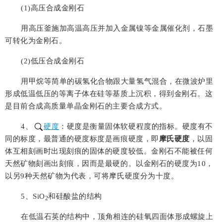
(
1
)高压合成金刚石
用高压釜施加高温高压并加入金属镍等金属催化剂，石墨
可转化为金刚石。
(
2
)低压合成金刚石
用甲烷等简单的碳氢化合物跟大量氢气混合，在微波炉里
形成低温低压的等离子体在硅等基质上沉积，得到金刚石。这
是目前合成高质量单晶金刚石的主要合成方式。
4
、
硬度
：硬度是衡量固体软硬程度的指标。硬度有不
同的标度，最普通的硬度标度是画痕硬度，即
摩氏硬度
，以固
体互相刻画时出现刻痕的固体的硬度较低。金刚石不能被任何
天然矿物刻画出刻痕，因而是最硬的。以金刚石的硬度为
10
，
以另
9
种天然矿物为代表，可将摩氏硬度分为十度。
5
、
SiO
和硅酸盐的结构
2
在低温石英的结构中，顶角相连的硅氧四面体形成螺旋上