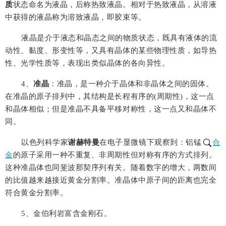
质
状态命名为液晶，后称热致液晶。相对于热致液晶，从溶液
中获得的液晶称为溶致液晶，即胶束等。
液晶是介于液态和晶态之间的物质状态，既具有液体的流
动性、黏度、形变性等，又具有晶体的某些物理性质，如导热
性、光学性质等，表现出类似晶体的各向异性。
4
、
准晶
：准晶，是一种介于晶体和非晶体之间的固体。
在准晶的原子排列中，其结构是长程有序的(周期性)，这一点
和晶体相似；但是准晶不具备平移对称性，这一点又和晶体不
同。
以色列科学家
谢赫特曼
在电子显微镜下观察到：铝锰
合
金
的原子采用一种不重复、非周期性但对称有序的方式排列。
这种准晶体也同斐波那契序列有关。随着数字的增大，两数间
的比值越来越接近黄金分割率。准晶体中原子间的距离也完全
符合黄金分割率。
5
、金伯利岩富含金刚石。