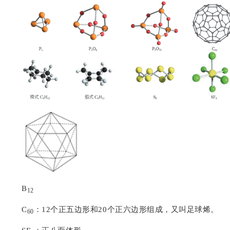
B
12
C
：
12
个正五边形和
20
个正六边形组成，又叫足球烯。
60