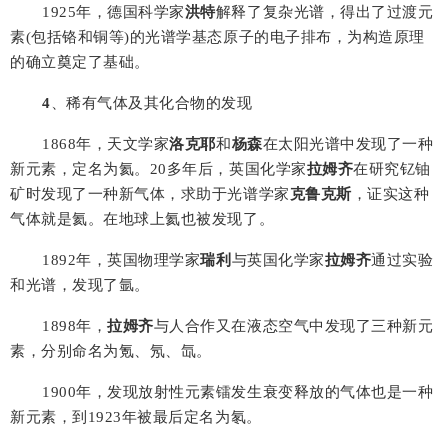
1925
年，德国科学家
洪特
解释了复杂光谱，得出了过渡元
素(包括铬和铜等)的光谱学基态原子的电子排布，为构造原理
的确立奠定了基础。
4
、稀有气体及其化合物的发现
1868
年，天文学家
洛克耶
和
杨森
在太阳光谱中发现了一种
新元素，定名为氦。
20
多年后，英国化学家
拉姆齐
在研究钇铀
矿时发现了一种新气体，求助于光谱学家
克鲁克斯
，证实这种
气体就是氦。在地球上氦也被发现了。
1892
年，英国物理学家
瑞利
与英国化学家
拉姆齐
通过实验
和光谱，发现了氩。
1898
年，
拉姆齐
与人合作又在液态空气中发现了三种新元
素，分别命名为氪、氖、氙。
1900
年，发现放射性元素镭发生衰变释放的气体也是一种
新元素，到
1923
年被最后定名为氡。