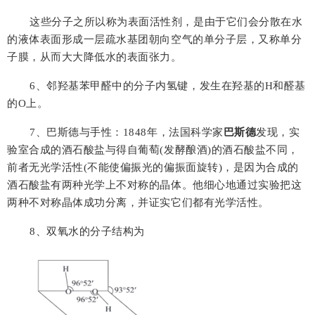
这些分子之所以称为表面活性剂，是由于它们会分散在水
的液体表面形成一层疏水基团朝向空气的单分子层，又称单分
子膜，从而大大降低水的表面张力。
6
、邻羟基苯甲醛中的分子内氢键，发生在羟基的
H
和醛基
的
O
上。
7
、巴斯德与手性：
1848
年，法国科学家
巴斯德
发现，实
验室合成的酒石酸盐与得自葡萄(发酵酿酒)的酒石酸盐不同，
前者无光学活性(不能使偏振光的偏振面旋转)，是因为合成的
酒石酸盐有两种光学上不对称的晶体。他细心地通过实验把这
两种不对称晶体成功分离，并证实它们都有光学活性。
8
、双氧水的分子结构为