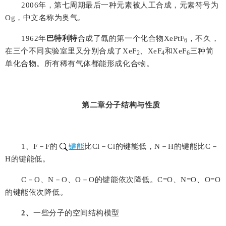
2006
年，第七周期最后一种元素被人工合成，元素符号为
Og
，中文名称为奥气。
1962
年
巴特利特
合成了氙的第一个化合物
XePtF
，不久，
6
在三个不同实验室里又分别合成了
XeF
、
XeF
和
XeF
三种简
2
4
6
单化合物。所有稀有气体都能形成化合物。
第二章
分子结构与性质
1
、
F－F
的
键能
比
Cl－Cl
的键能低，
N－H
的键能比
C－
H
的键能低。
C－O
、
N－O
、
O－O
的键能依次降低。
C=O
、
N=O
、
O=O
的键能依次降低。
2
、
一些分子的空间结构模型