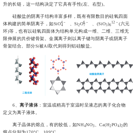
升的长链，这一结构决定了它具有手性(左、右型)。
硅酸盐的阴离子结构丰富多样，既有有限数目的硅氧四面
4
－
6
－
12－
体构建的简单阴离子，如
Si
O
、
Si
O
、
(SiO
)
(六元
4
2
7
3
6
环)等，也有以硅氧四面体为结构单元构成一维、二维、三维无
限伸展的共价键骨架。金属离子则以离子键与阴离子或阴离子
骨架结合。部分
Si
被
Al
取代则得到铝硅酸盐。
6
、
离子液体
：室温或稍高于室温时呈液态的离子化合物
定义为离子液体。
离子晶体的熔点，有的较低，如
NH
NO
、
Ca(H
PO
)
的
4
3
2
4
2
熔点分别为
170°C
、
109°C
。