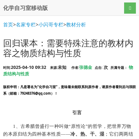
化学自习室移动版
导航
首页
>
名家专栏
>
小闪哥专栏
>
教材分析
回归课本：需要特殊注意的教材内
容之物质结构与性质
2025-04-10 09:32
未知
张德金
次
物
时间:
来源:
作者:
点击:
所属专题：
质结构与性质
版权申明
：凡是署名为“化学自习室”，意味着未能联系到原作者，请原作者看到后与我联
系（邮箱：79248376@qq.com）！
引言
1
、古希腊曾盛行一种叫做
“
原性论
”
的哲学，把世界万物
的本原归结为四种基本性质
——
冷、热、干、湿
；它们两两结