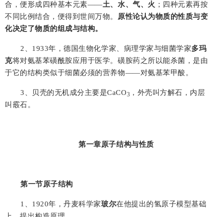
合，便形成四种基本元素
——
土、水、气、火
；四种元素再按
不同比例结合，便得到世间万物。
原性论认为物质的性质与变
化决定了物质的组成与结构。
2
、
1933
年，德国生物化学家、病理学家与细菌学家
多玛
克
将对氨基苯磺酰胺应用于医学。磺胺药之所以能杀菌，是由
于它的结构类似于细菌必须的营养物
——
对氨基苯甲酸。
3
、贝壳的无机成分主要是
CaCO
，外壳叫方解石，内层
3
叫霰石。
第一章
原子结构与性质
第一节原子结构
1
、
1920
年，丹麦科学家
玻尔
在他提出的氢原子模型基础
上，提出构造原理。