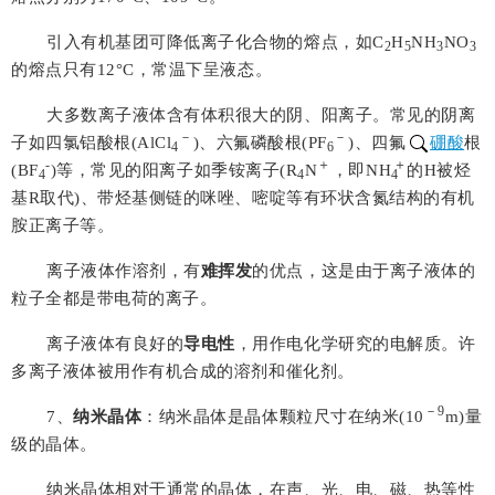
引入有机基团可降低离子化合物的熔点，如
C
H
NH
NO
2
5
3
3
的熔点只有
12°C
，常温下呈液态。
大多数离子液体含有体积很大的阴、阳离子。常见的阴离
－
－
子如四氯铝酸根(
AlCl
)、六氟磷酸根(
PF
)、四氟
硼酸
根
4
6
‑
＋
＋
(
BF
)等，常见的阳离子如季铵离子(
R
N
，即
NH
的
H
被烃
4
4
4
基
R
取代)、带烃基侧链的咪唑、嘧啶等有环状含氮结构的有机
胺正离子等。
离子液体作溶剂，有
难挥发
的优点，这是由于离子液体的
粒子全都是带电荷的离子。
离子液体有良好的
导电性
，用作电化学研究的电解质。许
多离子液体被用作有机合成的溶剂和催化剂。
－9
7
、
纳米晶体
：纳米晶体是晶体颗粒尺寸在纳米(
10
m
)量
级的晶体。
纳米晶体相对于通常的晶体，在声、光、电、磁、热等性