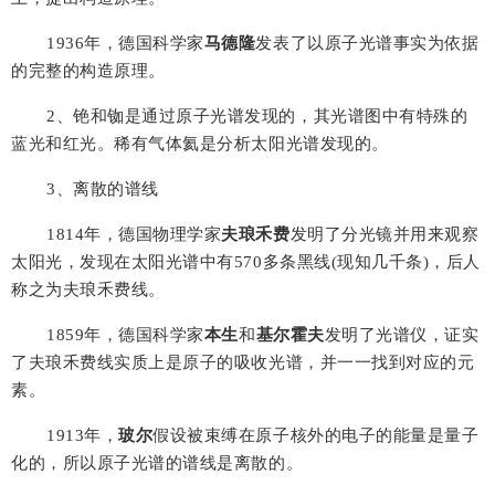
1936
年，德国科学家
马德隆
发表了以原子光谱事实为依据
的完整的构造原理。
2
、铯和铷是通过原子光谱发现的，其光谱图中有特殊的
蓝光和红光。稀有气体氦是分析太阳光谱发现的。
3
、离散的谱线
1814
年，德国物理学家
夫琅禾费
发明了分光镜并用来观察
太阳光，发现在太阳光谱中有
570
多条黑线(现知几千条)，后人
称之为夫琅禾费线。
1859
年，德国科学家
本生
和
基尔霍夫
发明了光谱仪，证实
了夫琅禾费线实质上是原子的吸收光谱，并一一找到对应的元
素。
1913
年，
玻尔
假设被束缚在原子核外的电子的能量是量子
化的，所以原子光谱的谱线是离散的。