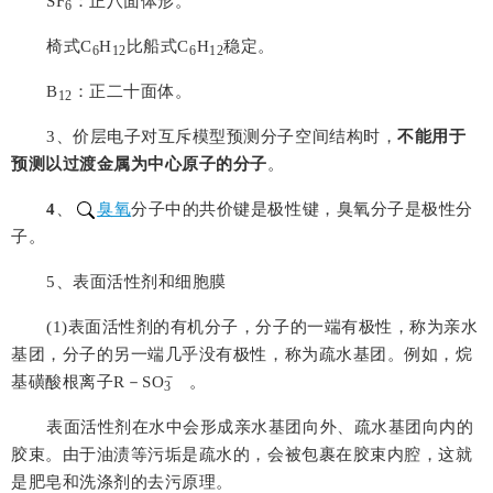
SF
：正八面体形。
6
椅式
C
H
比船式
C
H
稳定。
6
12
6
12
B
：正二十面体。
12
3
、价层电子对互斥模型预测分子空间结构时，
不能用于
预测以过渡金属为中心原子的分子
。
4
、
臭氧
分子中的共价键是极性键，臭氧分子是极性分
子。
5
、表面活性剂和细胞膜
(
1
)表面活性剂的有机分子，分子的一端有极性，称为亲水
基团，分子的另一端几乎没有极性，称为疏水基团。例如，烷
－
基磺酸根离子
R－S
O
。
3
表面活性剂在水中会形成亲水基团向外、疏水基团向内的
胶束。由于油渍等污垢是疏水的，会被包裹在胶束内腔，这就
是肥皂和洗涤剂的去污原理。