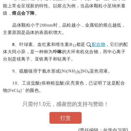
能上常会呈现新的特性。以熔点为例，当晶体颗粒小至纳米量
级，
熔点会下降
。
晶体颗粒小于
200nm
时，晶粒越小，金属铅的熔点越低，
主要原因是晶体的表面积增大。
8
、叶绿素、血红素和维生素
B
都是
配合物
，它们的配
12
体大同小异，是一种称为
卟啉
的大环有机化合物，而中心离子
分别是镁离子、亚铁离子和钴离子。
9
、硫酸镍溶于氨水形成
[Ni(NH
)
]SO
蓝色溶液。
3
6
4
10
、工业盐酸(俗称粗盐酸)呈亮黄色，已证明了这是配合
－
物
[FeCl
]
的颜色。
4
只需付1.0元，感谢您的支持与赞助！
打赏
(责任编辑：化学自习室)