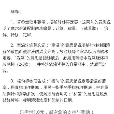
解释：
1、算称量取步骤清，溶解转移再定容：这两句的意思说
明了摩尔溶液配制的步骤是：计算、称量、（或量取）、溶
解、转移、定容。
2、室温洗涤莫忘记："室温"的意思是说溶解时往往因溶
解的放热而使溶液的温度升高，故必须冷至室温以后再转移
定容。"洗涤"的意思是指移液后，必须用蒸馏水洗涤烧杯和
玻璃棒（2-3次），并将洗涤液皆并入容量瓶中，然后再定
容。
3、摇匀标签便告成："摇匀"的意思是说定容后盖好瓶
塞，用食指顶住瓶塞，用另一指手的手指托住瓶底，把容量
瓶倒转和摇动多次，使溶液混合均匀；"标签"的意思是说要
贴好标签，标明溶液浓度和配制的日期。
只需付1.0元，感谢您的支持与赞助！