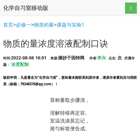
化学自习室移动版
导航
首页
>
必修一
>
物质的量
>
课题与实验1
物质的量浓度溶液配制口诀
2022-08-06 16:01
摘抄于因特网
李兴
次
时间:
来源:
作者:
点击:
所属专
浓度配制
题：
版权申明
：凡是署名为“化学自习室”，意味着未能联系到原作者，请原作者看到后与我联
系（邮箱：79248376@qq.com）！
算称量取步骤清，
溶解转移再定容。
室温洗涤莫忘记，
摇匀标签便告成。