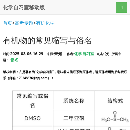
化学自习室移动版
导航
首页
>
高考专题
>
有机化学
有机物的常见缩写与俗名
2025-08-06 16:29
未知
化学自习室
次
时间:
来源:
作者:
点击:
所属专
俗名
题：
版权申明
：凡是署名为“化学自习室”，意味着未能联系到原作者，请原作者看到后与我联
系（邮箱：79248376@qq.com）！