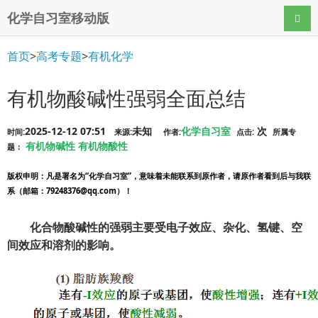
化学自习室移动版
导航
首页
>
高考专题
>
有机化学
有机物酸碱性强弱全面总结
2025-12-12 07:51
未知
化学自习室
次
时间:
来源:
作者:
点击:
所属专
有机物碱性
有机物酸性
题：
版权申明
：凡是署名为“化学自习室”，意味着未能联系到原作者，请原作者看到后与我联
系（邮箱：79248376@qq.com）！
化合物酸碱性的强弱主要受电子效应、杂化、氢键、空
间效应和溶剂的影响。